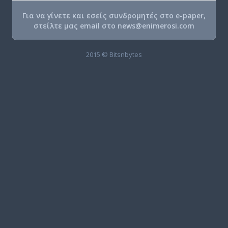
Για να γίνετε και εσείς συνδρομητές στο e-paper,
στείλτε μας email στο
news@enimerosi.com
2015 © Bitsnbytes