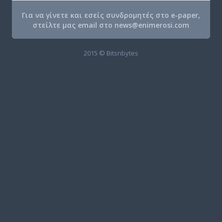
Για να γίνετε και εσείς συνδρομητές στο e-paper,
στείλτε μας email στο
news@enimerosi.com
2015 © Bitsnbytes