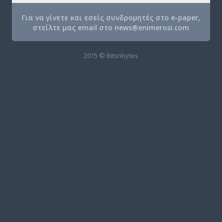
Για να γίνετε και εσείς συνδρομητές στο e-paper,
στείλτε μας email στο
news@enimerosi.com
2015 © Bitsnbytes