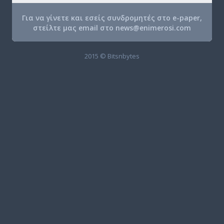
Για να γίνετε και εσείς συνδρομητές στο e-paper,
στείλτε μας email στο
news@enimerosi.com
2015 © Bitsnbytes