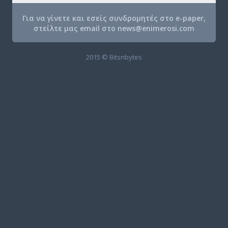
Για να γίνετε και εσείς συνδρομητές στο e-paper,
στείλτε μας email στο
news@enimerosi.com
2015 © Bitsnbytes