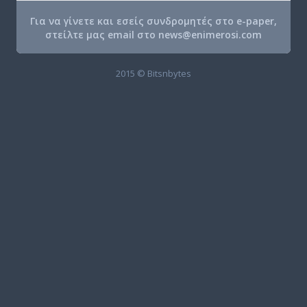
Για να γίνετε και εσείς συνδρομητές στο e-paper,
στείλτε μας email στο
news@enimerosi.com
2015 © Bitsnbytes