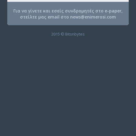
Για να γίνετε και εσείς συνδρομητές στο e-paper,
στείλτε μας email στο
news@enimerosi.com
2015 © Bitsnbytes