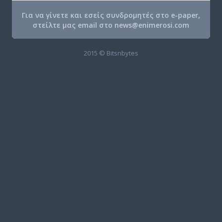
Για να γίνετε και εσείς συνδρομητές στο e-paper,
στείλτε μας email στο
news@enimerosi.com
2015 © Bitsnbytes