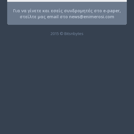
Για να γίνετε και εσείς συνδρομητές στο e-paper,
στείλτε μας email στο
news@enimerosi.com
2015 © Bitsnbytes