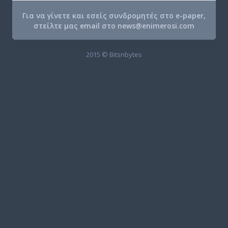
Για να γίνετε και εσείς συνδρομητές στο e-paper,
στείλτε μας email στο
news@enimerosi.com
2015 © Bitsnbytes