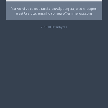
Για να γίνετε και εσείς συνδρομητές στο e-paper,
στείλτε μας email στο
news@enimerosi.com
2015 © Bitsnbytes