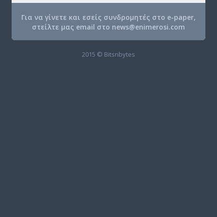
Για να γίνετε και εσείς συνδρομητές στο e-paper,
στείλτε μας email στο
news@enimerosi.com
2015 © Bitsnbytes