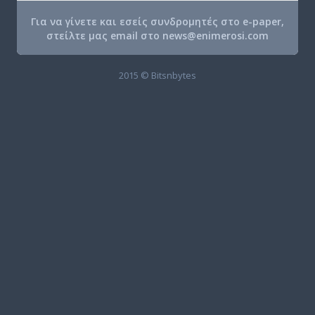
Για να γίνετε και εσείς συνδρομητές στο e-paper,
στείλτε μας email στο
news@enimerosi.com
2015 © Bitsnbytes