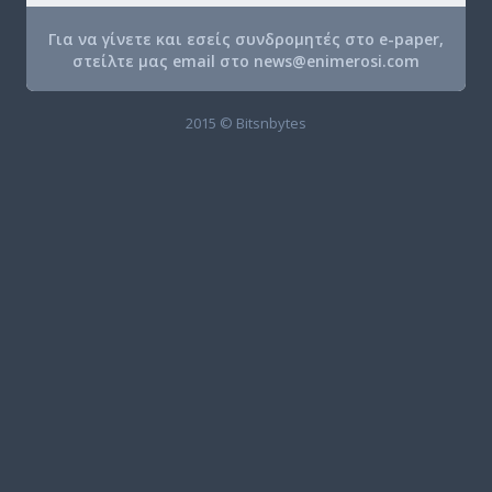
Για να γίνετε και εσείς συνδρομητές στο e-paper,
στείλτε μας email στο
news@enimerosi.com
2015 © Bitsnbytes