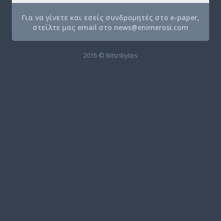
Για να γίνετε και εσείς συνδρομητές στο e-paper,
στείλτε μας email στο
news@enimerosi.com
2015 © Bitsnbytes