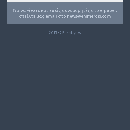
Για να γίνετε και εσείς συνδρομητές στο e-paper,
στείλτε μας email στο
news@enimerosi.com
2015 © Bitsnbytes