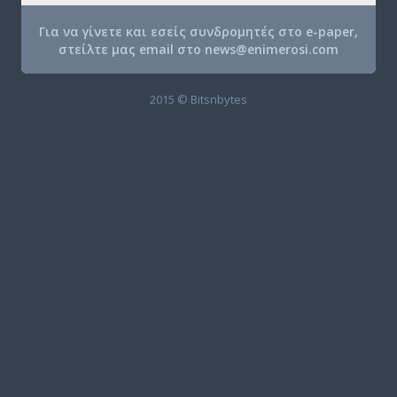
Για να γίνετε και εσείς συνδρομητές στο e-paper,
στείλτε μας email στο
news@enimerosi.com
2015 © Bitsnbytes