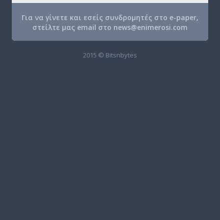
Για να γίνετε και εσείς συνδρομητές στο e-paper,
στείλτε μας email στο
news@enimerosi.com
2015 © Bitsnbytes