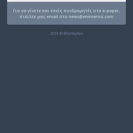
Για να γίνετε και εσείς συνδρομητές στο e-paper,
στείλτε μας email στο
news@enimerosi.com
2015 © Bitsnbytes