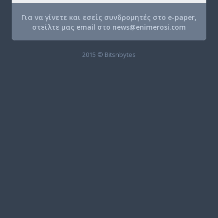
Για να γίνετε και εσείς συνδρομητές στο e-paper,
στείλτε μας email στο
news@enimerosi.com
2015 © Bitsnbytes