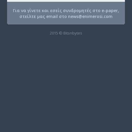
Για να γίνετε και εσείς συνδρομητές στο e-paper,
στείλτε μας email στο
news@enimerosi.com
2015 © Bitsnbytes