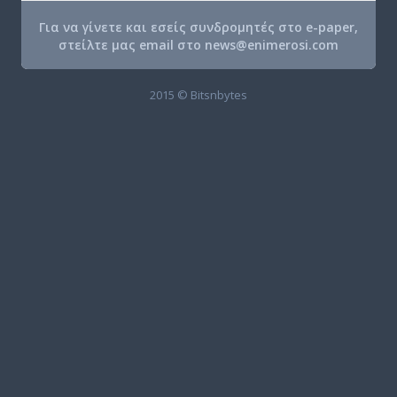
Για να γίνετε και εσείς συνδρομητές στο e-paper,
στείλτε μας email στο
news@enimerosi.com
2015 © Bitsnbytes