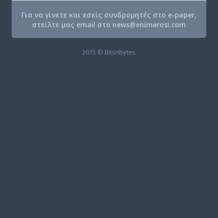
Για να γίνετε και εσείς συνδρομητές στο e-paper,
στείλτε μας email στο
news@enimerosi.com
2015 © Bitsnbytes