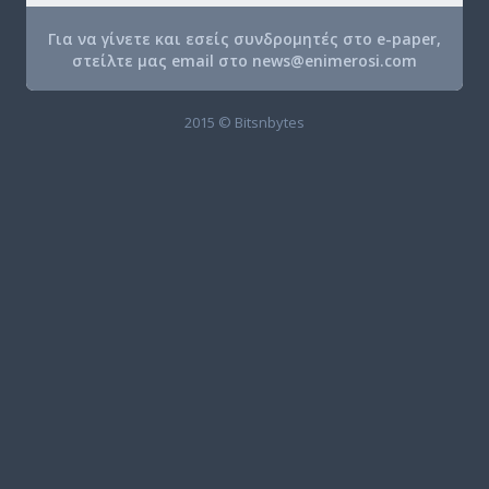
Για να γίνετε και εσείς συνδρομητές στο e-paper,
στείλτε μας email στο
news@enimerosi.com
2015 © Bitsnbytes