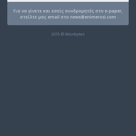
Για να γίνετε και εσείς συνδρομητές στο e-paper,
στείλτε μας email στο
news@enimerosi.com
2015 © Bitsnbytes