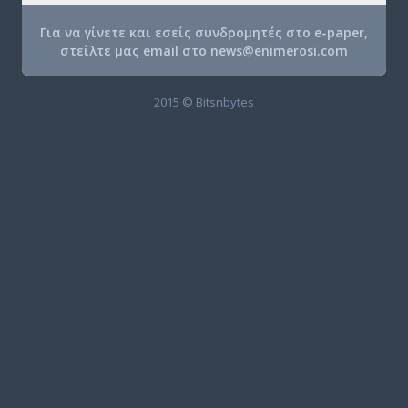
Για να γίνετε και εσείς συνδρομητές στο e-paper,
στείλτε μας email στο
news@enimerosi.com
2015 © Bitsnbytes