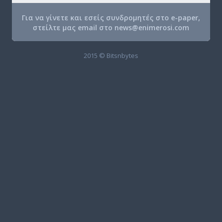
Για να γίνετε και εσείς συνδρομητές στο e-paper,
στείλτε μας email στο
news@enimerosi.com
2015 © Bitsnbytes