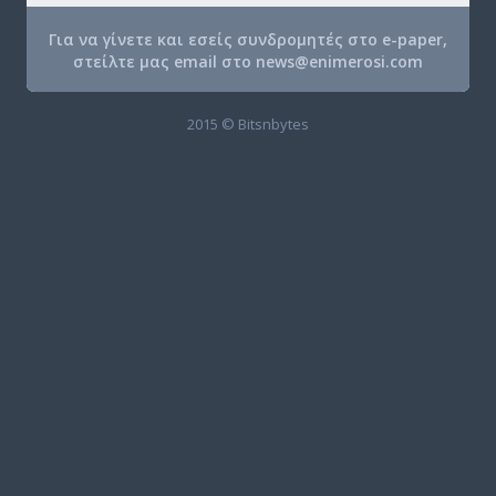
Για να γίνετε και εσείς συνδρομητές στο e-paper,
στείλτε μας email στο
news@enimerosi.com
2015 © Bitsnbytes