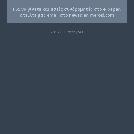
Για να γίνετε και εσείς συνδρομητές στο e-paper,
στείλτε μας email στο
news@enimerosi.com
2015 © Bitsnbytes