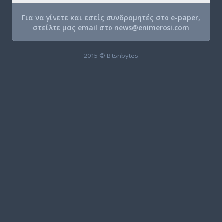
Για να γίνετε και εσείς συνδρομητές στο e-paper,
στείλτε μας email στο
news@enimerosi.com
2015 © Bitsnbytes