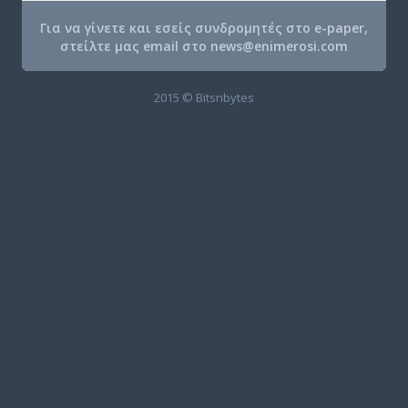
Για να γίνετε και εσείς συνδρομητές στο e-paper,
στείλτε μας email στο
news@enimerosi.com
2015 © Bitsnbytes