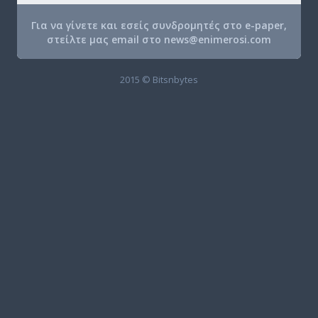
Για να γίνετε και εσείς συνδρομητές στο e-paper,
στείλτε μας email στο
news@enimerosi.com
2015 © Bitsnbytes