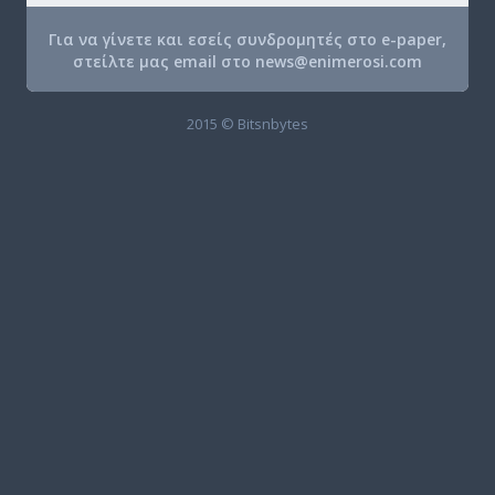
Για να γίνετε και εσείς συνδρομητές στο e-paper,
στείλτε μας email στο
news@enimerosi.com
2015 © Bitsnbytes