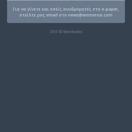
Για να γίνετε και εσείς συνδρομητές στο e-paper,
στείλτε μας email στο
news@enimerosi.com
2015 © Bitsnbytes