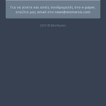
Για να γίνετε και εσείς συνδρομητές στο e-paper,
στείλτε μας email στο
news@enimerosi.com
2015 © Bitsnbytes