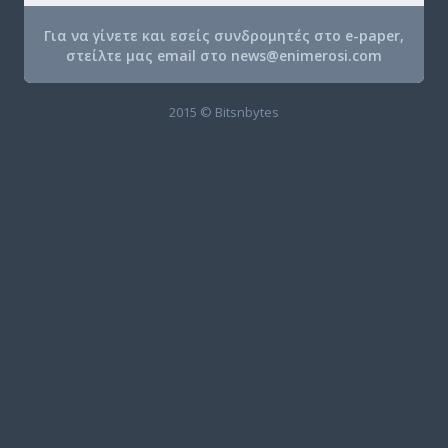
Για να γίνετε και εσείς συνδρομητές στο e-paper,
στείλτε μας email στο
news@enimerosi.com
2015 © Bitsnbytes