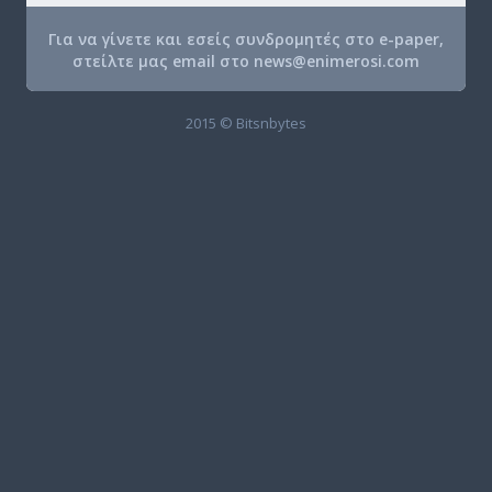
Για να γίνετε και εσείς συνδρομητές στο e-paper,
στείλτε μας email στο
news@enimerosi.com
2015 © Bitsnbytes