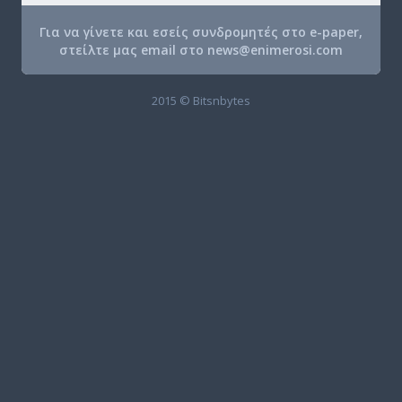
Για να γίνετε και εσείς συνδρομητές στο e-paper,
στείλτε μας email στο
news@enimerosi.com
2015 © Bitsnbytes