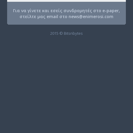
Για να γίνετε και εσείς συνδρομητές στο e-paper,
στείλτε μας email στο
news@enimerosi.com
2015 © Bitsnbytes