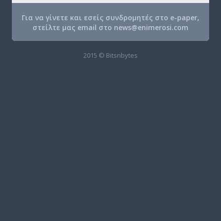
Για να γίνετε και εσείς συνδρομητές στο e-paper,
στείλτε μας email στο
news@enimerosi.com
2015 © Bitsnbytes