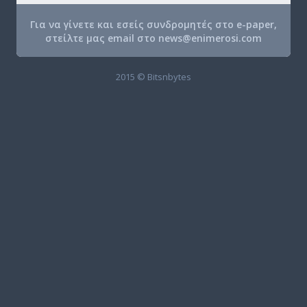
Για να γίνετε και εσείς συνδρομητές στο e-paper,
στείλτε μας email στο
news@enimerosi.com
2015 © Bitsnbytes