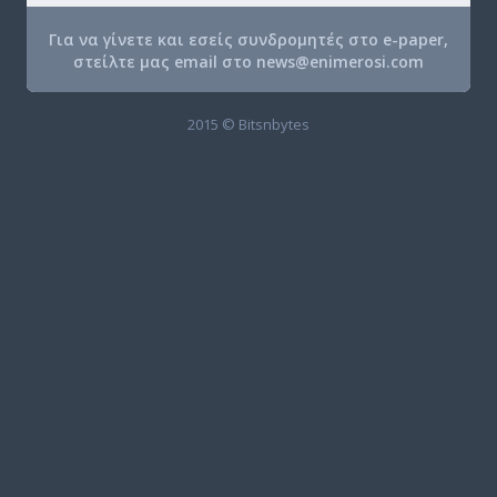
Για να γίνετε και εσείς συνδρομητές στο e-paper,
στείλτε μας email στο
news@enimerosi.com
2015 © Bitsnbytes