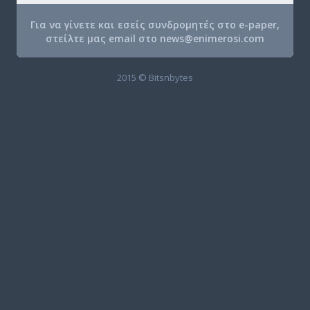
Για να γίνετε και εσείς συνδρομητές στο e-paper,
στείλτε μας email στο
news@enimerosi.com
2015 © Bitsnbytes