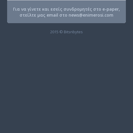
Για να γίνετε και εσείς συνδρομητές στο e-paper,
στείλτε μας email στο
news@enimerosi.com
2015 © Bitsnbytes