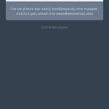
Για να γίνετε και εσείς συνδρομητές στο e-paper,
στείλτε μας email στο
news@enimerosi.com
2015 © Bitsnbytes