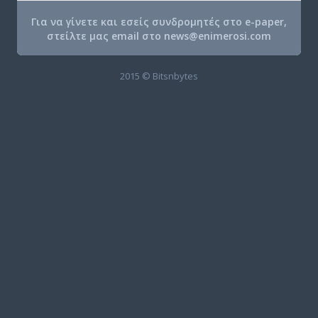
Για να γίνετε και εσείς συνδρομητές στο e-paper,
στείλτε μας email στο
news@enimerosi.com
2015 © Bitsnbytes