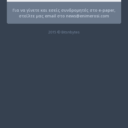
Για να γίνετε και εσείς συνδρομητές στο e-paper,
στείλτε μας email στο
news@enimerosi.com
2015 © Bitsnbytes