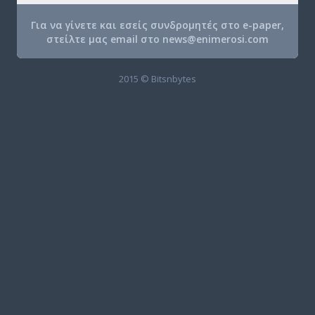
Για να γίνετε και εσείς συνδρομητές στο e-paper,
στείλτε μας email στο
news@enimerosi.com
2015 © Bitsnbytes