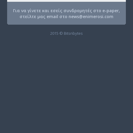
Για να γίνετε και εσείς συνδρομητές στο e-paper,
στείλτε μας email στο
news@enimerosi.com
2015 © Bitsnbytes