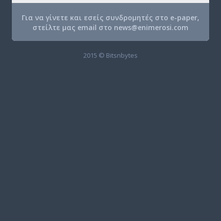
Για να γίνετε και εσείς συνδρομητές στο e-paper,
στείλτε μας email στο
news@enimerosi.com
2015 © Bitsnbytes